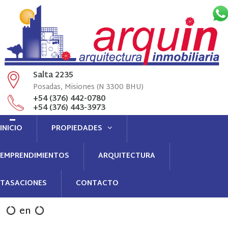
Salta 2235
Posadas, Misiones (N 3300 BHU)
+54 (376) 442-0780
+54 (376) 443-3973
Llamenós
INICIO
PROPIEDADES
info@arquin.com.ar
administracion@arquin.com.ar
Contacto
EMPRENDIMIENTOS
ARQUITECTURA
TASACIONES
CONTACTO
en