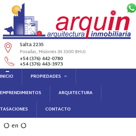
Salta 2235
Posadas, Misiones (N 3300 BHU)
+54 (376) 442-0780
+54 (376) 443-3973
Llamenós
INICIO
PROPIEDADES
info@arquin.com.ar
administracion@arquin.com.ar
Contacto
EMPRENDIMIENTOS
ARQUITECTURA
TASACIONES
CONTACTO
en