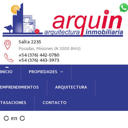
Salta 2235
Posadas, Misiones (N 3300 BHU)
+54 (376) 442-0780
+54 (376) 443-3973
Llamenós
INICIO
PROPIEDADES
info@arquin.com.ar
administracion@arquin.com.ar
Contacto
EMPRENDIMIENTOS
ARQUITECTURA
TASACIONES
CONTACTO
en