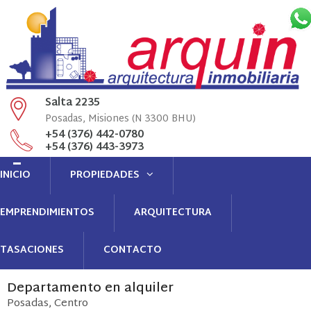
Salta 2235
Posadas, Misiones (N 3300 BHU)
+54 (376) 442-0780
+54 (376) 443-3973
Llamenós
INICIO
PROPIEDADES
info@arquin.com.ar
administracion@arquin.com.ar
Contacto
EMPRENDIMIENTOS
ARQUITECTURA
TASACIONES
CONTACTO
Departamento
en
alquiler
Posadas
Centro