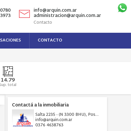
-0780
info@arquin.com.ar
-3973
administracion@arquin.com.ar
Contacto
SACIONES
CONTACTO
14.79
Sup. total
Contactá a la inmobiliaria
Salta 2235 - (N 3300 BHU), Posadas, Misiones
info@arquin.com.ar
0376 4638763