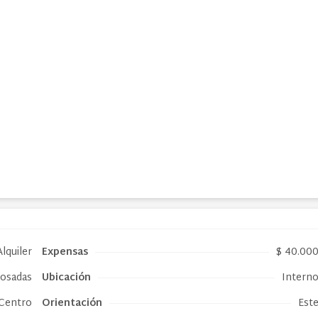
Alquiler
Expensas
$ 40.00
osadas
Ubicación
Intern
Centro
Orientación
Est