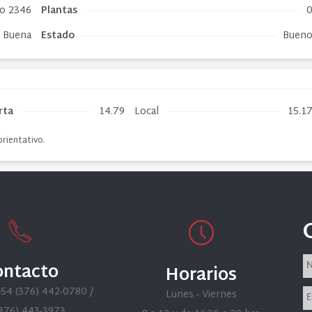
o 2346
Plantas
Buena
Estado
Buen
rta
14.79
Local
15.1
orientativo.
ontacto
Horarios
+54 (376) 442-0780 /
Lunes - Viernes
(376) 443-3973