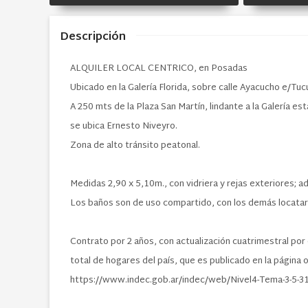
Descripción
ALQUILER LOCAL CENTRICO, en Posadas
Ubicado en la Galería
Florida, sobre calle Ayacucho e/Tuc
A 250 mts de la Plaza San Martín, lindante a la Galería est
se ubica Ernesto Niveyro.
Zona de alto tránsito peatonal.
Medidas 2,90 x 5,10m., con vidriera
y rejas exteriores; a
Los baños son de uso compartido, con los demás locatario
Contrato por 2 años, con actualización cuatrimestral por 
total de hogares del país, que es publicado en la página 
https://www.indec.gob.ar/indec/web/Nivel4-Tema-3-5-3