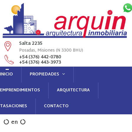
Salta 2235
Posadas, Misiones (N 3300 BHU)
+54 (376) 442-0780
+54 (376) 443-3973
Llamenós
INICIO
PROPIEDADES
info@arquin.com.ar
administracion@arquin.com.ar
Contacto
EMPRENDIMIENTOS
ARQUITECTURA
TASACIONES
CONTACTO
en